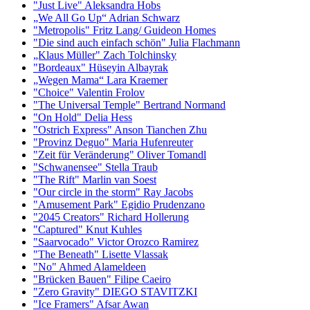
"Just Live" Aleksandra Hobs
„We All Go Up“ Adrian Schwarz
"Metropolis" Fritz Lang/ Guideon Homes
"Die sind auch einfach schön" Julia Flachmann
„Klaus Müller" Zach Tolchinsky
"Bordeaux" Hüseyin Albayrak
„Wegen Mama“ Lara Kraemer
"Choice" Valentin Frolov
"The Universal Temple" Bertrand Normand
"On Hold" Delia Hess
"Ostrich Express" Anson Tianchen Zhu
"Provinz Deguo" Maria Hufenreuter
"Zeit für Veränderung" Oliver Tomandl
"Schwanensee" Stella Traub
"The Rift" Marlin van Soest
"Our circle in the storm" Ray Jacobs
"Amusement Park" Egidio Prudenzano
"2045 Creators" Richard Hollerung
"Captured" Knut Kuhles
"Saarvocado" Victor Orozco Ramirez
"The Beneath" Lisette Vlassak
"No" Ahmed Alameldeen
"Brücken Bauen" Filipe Caeiro
"Zero Gravity" DIEGO STAVITZKI
"Ice Framers" Afsar Awan